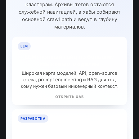
кластерам. Архивы тегов остаются
служебной навигацией, а хабы собирают
основной crawl path и ведут в глубину
материалов.
LLM
LLM: полный гайд по большим
языковым моделям
Широкая карта моделей, API, open-source
стека, prompt engineering и RAG для тех,
кому нужен базовый инженерный контекст.
ОТКРЫТЬ ХАБ
РАЗРАБОТКА
ИИ для разработчиков: как
собрать рабочий стек