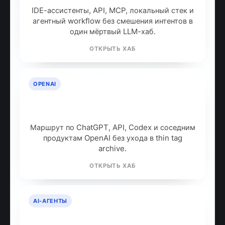
IDE-ассистенты, API, MCP, локальный стек и
агентный workflow без смешения интентов в
один мёртвый LLM-хаб.
ОТКРЫТЬ ХАБ
OPENAI
OpenAI: продукты, модели и куда
идти дальше
Маршрут по ChatGPT, API, Codex и соседним
продуктам OpenAI без ухода в thin tag
archive.
ОТКРЫТЬ ХАБ
AI-АГЕНТЫ
AI-агенты: что это и как работают