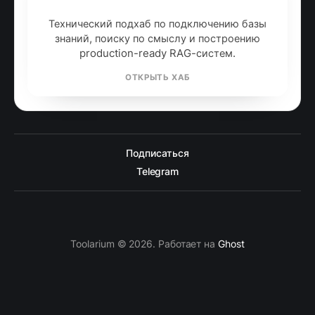
generation
Технический подхаб по подключению базы
знаний, поиску по смыслу и построению
production-ready RAG-систем.
ОТКРЫТЬ ХАБ
Подписаться
Telegram
Toolarium © 2026. Работает на
Ghost