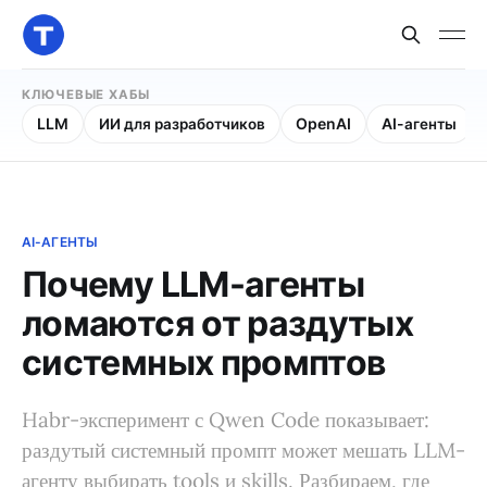
КЛЮЧЕВЫЕ ХАБЫ
LLM
ИИ для разработчиков
OpenAI
AI-агенты
AI-АГЕНТЫ
Почему LLM-агенты
ломаются от раздутых
системных промптов
Habr-эксперимент с Qwen Code показывает:
раздутый системный промпт может мешать LLM-
агенту выбирать tools и skills. Разбираем, где