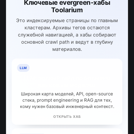
Ключевые evergreen-хабы
Toolarium
Это индексируемые страницы по главным
кластерам. Архивы тегов остаются
служебной навигацией, а хабы собирают
основной crawl path и ведут в глубину
материалов.
LLM
LLM: полный гайд по большим
языковым моделям
Широкая карта моделей, API, open-source
стека, prompt engineering и RAG для тех,
кому нужен базовый инженерный контекст.
ОТКРЫТЬ ХАБ