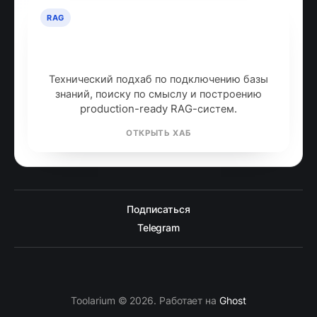
RAG
RAG: retrieval-augmented
generation
Технический подхаб по подключению базы
знаний, поиску по смыслу и построению
production-ready RAG-систем.
ОТКРЫТЬ ХАБ
Подписаться
Telegram
Toolarium © 2026. Работает на
Ghost