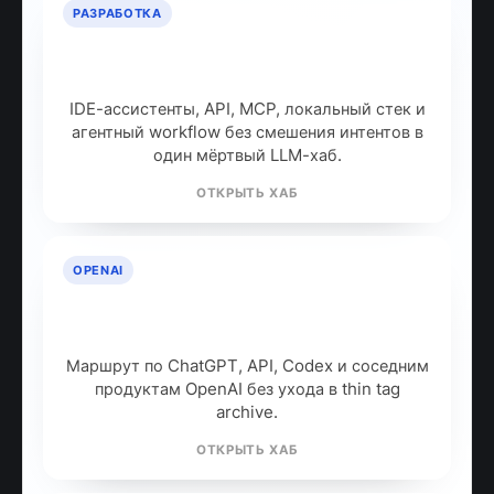
РАЗРАБОТКА
ИИ для разработчиков: как
собрать рабочий стек
IDE-ассистенты, API, MCP, локальный стек и
агентный workflow без смешения интентов в
один мёртвый LLM-хаб.
ОТКРЫТЬ ХАБ
OPENAI
OpenAI: продукты, модели и куда
идти дальше
Маршрут по ChatGPT, API, Codex и соседним
продуктам OpenAI без ухода в thin tag
archive.
ОТКРЫТЬ ХАБ