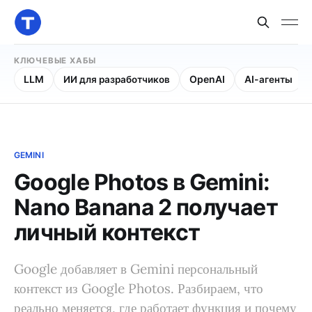
КЛЮЧЕВЫЕ ХАБЫ
LLM
ИИ для разработчиков
OpenAI
AI-агенты
GEMINI
Google Photos в Gemini:
Nano Banana 2 получает
личный контекст
Google добавляет в Gemini персональный
контекст из Google Photos. Разбираем, что
реально меняется, где работает функция и почему