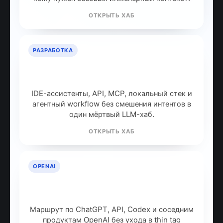
ОТКРЫТЬ ХАБ
РАЗРАБОТКА
ИИ для разработчиков: как
собрать рабочий стек
IDE-ассистенты, API, MCP, локальный стек и
агентный workflow без смешения интентов в
один мёртвый LLM-хаб.
ОТКРЫТЬ ХАБ
OPENAI
OpenAI: продукты, модели и куда
идти дальше
Маршрут по ChatGPT, API, Codex и соседним
продуктам OpenAI без ухода в thin tag