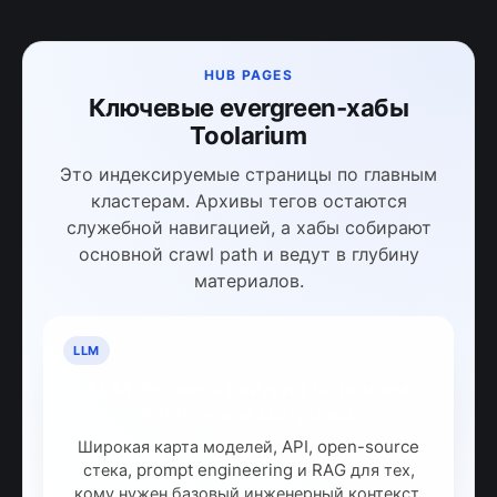
HUB PAGES
Ключевые evergreen-хабы
Toolarium
Это индексируемые страницы по главным
кластерам. Архивы тегов остаются
служебной навигацией, а хабы собирают
основной crawl path и ведут в глубину
материалов.
LLM
LLM: полный гайд по большим
языковым моделям
Широкая карта моделей, API, open-source
стека, prompt engineering и RAG для тех,
кому нужен базовый инженерный контекст.