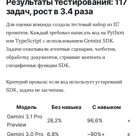
Результаты тестирования: 117
задач, рост в 3.4 раза
Для оценки команда создала тестовый набор из 117
промптов. Каждый требовал написать код на Python
или TypeScript с использованием Gemini SDK.
Задачи охватывали агентные сценарии, чатботов,
обработку документов, стриминг контента и
специфичные функции SDK.
Критерий провала: если код использует устаревший
SDK, задача не засчитана.
Модель
Без навыка
С навыком
Gemini 3.1 Pro
28,2%
96,6%
+68
Preview
Gemini 3.0 Pro
6,8%
~90%+
зн