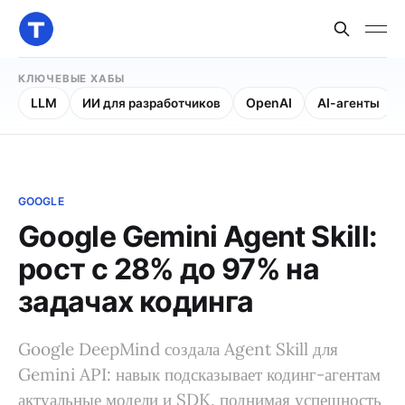
КЛЮЧЕВЫЕ ХАБЫ
LLM
ИИ для разработчиков
OpenAI
AI-агенты
GOOGLE
Google Gemini Agent Skill:
рост с 28% до 97% на
задачах кодинга
Google DeepMind создала Agent Skill для
Gemini API: навык подсказывает кодинг-агентам
актуальные модели и SDK, поднимая успешность