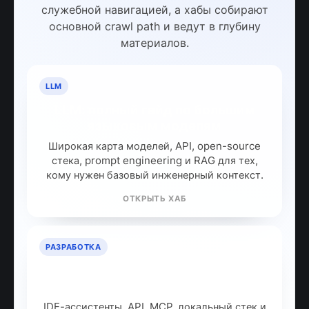
служебной навигацией, а хабы собирают
основной crawl path и ведут в глубину
материалов.
LLM
LLM: полный гайд по большим
языковым моделям
Широкая карта моделей, API, open-source
стека, prompt engineering и RAG для тех,
кому нужен базовый инженерный контекст.
ОТКРЫТЬ ХАБ
РАЗРАБОТКА
ИИ для разработчиков: как
собрать рабочий стек
IDE-ассистенты, API, MCP, локальный стек и