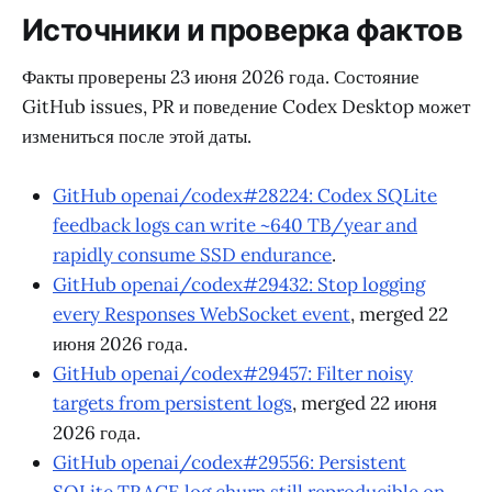
Источники и проверка фактов
Факты проверены 23 июня 2026 года. Состояние
GitHub issues, PR и поведение Codex Desktop может
измениться после этой даты.
GitHub openai/codex#28224: Codex SQLite
feedback logs can write ~640 TB/year and
rapidly consume SSD endurance
.
GitHub openai/codex#29432: Stop logging
every Responses WebSocket event
, merged 22
июня 2026 года.
GitHub openai/codex#29457: Filter noisy
targets from persistent logs
, merged 22 июня
2026 года.
GitHub openai/codex#29556: Persistent
SQLite TRACE log churn still reproducible on