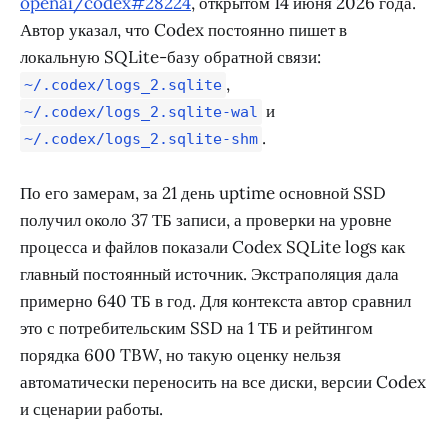
openai/codex#28224
, открытом 14 июня 2026 года.
Автор указал, что Codex постоянно пишет в
локальную SQLite-базу обратной связи:
,
~/.codex/logs_2.sqlite
и
~/.codex/logs_2.sqlite-wal
.
~/.codex/logs_2.sqlite-shm
По его замерам, за 21 день uptime основной SSD
получил около 37 ТБ записи, а проверки на уровне
процесса и файлов показали Codex SQLite logs как
главный постоянный источник. Экстраполяция дала
примерно 640 ТБ в год. Для контекста автор сравнил
это с потребительским SSD на 1 ТБ и рейтингом
порядка 600 TBW, но такую оценку нельзя
автоматически переносить на все диски, версии Codex
и сценарии работы.