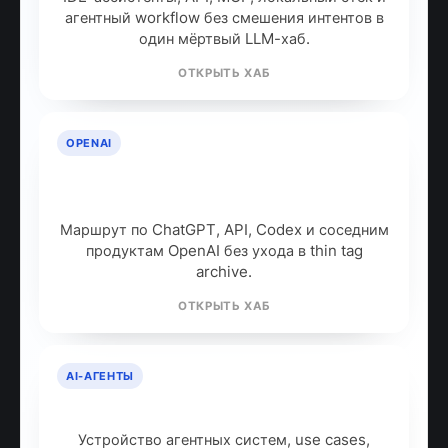
агентный workflow без смешения интентов в
один мёртвый LLM-хаб.
ОТКРЫТЬ ХАБ
OPENAI
OpenAI: продукты, модели и куда
идти дальше
Маршрут по ChatGPT, API, Codex и соседним
продуктам OpenAI без ухода в thin tag
archive.
ОТКРЫТЬ ХАБ
AI-АГЕНТЫ
AI-агенты: что это и как работают
Устройство агентных систем, use cases,