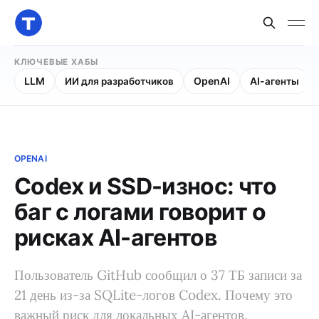
КЛЮЧЕВЫЕ ХАБЫ
LLM
ИИ для разработчиков
OpenAI
AI-агенты
OPENAI
Codex и SSD-износ: что
баг с логами говорит о
рисках AI-агентов
Пользователь GitHub сообщил о 37 ТБ записи за
21 день из-за SQLite-логов Codex. Почему это
важный риск для локальных AI-агентов.