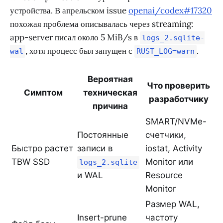
устройства. В апрельском issue
openai/codex#17320
похожая проблема описывалась через streaming:
app-server писал около 5 MiB/s в
logs_2.sqlite-
, хотя процесс был запущен с
.
wal
RUST_LOG=warn
Вероятная
Что проверить
Симптом
техническая
разработчику
причина
SMART/NVMe-
Постоянные
счетчики,
Быстро растет
записи в
iostat, Activity
TBW SSD
Monitor или
logs_2.sqlite
и WAL
Resource
Monitor
Размер WAL,
Insert-prune
частоту