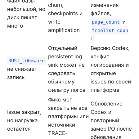
Файл базы
churn,
изменения
небольшой, но
checkpoints и
файлов,
диск пишет
write
и
page_count
много
amplification
freelist_coun
t
Отдельный
Версию Codex,
persistent log
конфиг
RUST_LOG=warn
sink может не
логирования и
не снижает
следовать
открытые
запись
обычному
issues по своей
фильтру логов
платформе
Фикс мог
Обновление
закрыть не все
Issue закрыт,
Codex и
платформы или
но нагрузка
повторный
источники
остается
замер I/O после
TRACE-
обновления