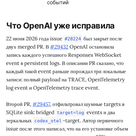
событий
Что OpenAI уже исправила
22 июня 2026 года issue
был закрыт после
#28224
двух merged PR. В
#29432
OpenAI остановила
запись каждого успешного Responses WebSocket
event в persistent logs. В описании PR сказано, что
каждый такой event раньше порождал три локальные
записи: полный payload на TRACE, OpenTelemetry
log event и OpenTelemetry trace event.
Второй PR,
#29457
, отфильтровал шумные targets в
SQLite sink: bridged
events и два
target=log
зеркальных
-target. Автор первичного
codex_otel
issue после этого написал, что на его установке объем