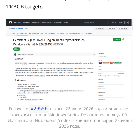
TRACE targets.
#29556
Follow-up
открыт 23 июня 2026 года и описывает
похожий churn на Windows Codex Desktop после двух PR.
Источник: GitHub openai/codex, скриншот проверен 23 июня
2026 года.