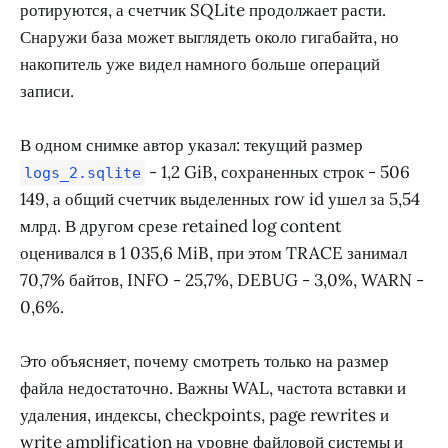
ротируются, а счетчик SQLite продолжает расти.
Снаружи база может выглядеть около гигабайта, но
накопитель уже видел намного больше операций
записи.
В одном снимке автор указал: текущий размер
- 1,2 GiB, сохраненных строк - 506
logs_2.sqlite
149, а общий счетчик выделенных row id ушел за 5,54
млрд. В другом срезе retained log content
оценивался в 1 035,6 MiB, при этом TRACE занимал
70,7% байтов, INFO - 25,7%, DEBUG - 3,0%, WARN -
0,6%.
Это объясняет, почему смотреть только на размер
файла недостаточно. Важны WAL, частота вставки и
удаления, индексы, checkpoints, page rewrites и
write amplification на уровне файловой системы и