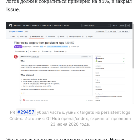
логов должен сократиться примерно на 85%, и закрыл
issue.
#29457
PR
убрал часть шумных targets из persistent logs
Codex. Источник: GitHub openai/codex, скриншот проверен
23 июня 2026 года.
Это важная поправка к громким заголовкам. Нельзя