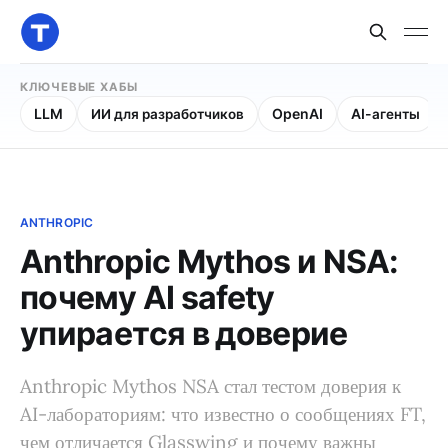
КЛЮЧЕВЫЕ ХАБЫ
LLM
ИИ для разработчиков
OpenAI
AI-агенты
ANTHROPIC
Anthropic Mythos и NSA:
почему AI safety
упирается в доверие
Anthropic Mythos NSA стал тестом доверия к
AI-лабораториям: что известно о сообщениях FT,
чем отличается Glasswing и почему важны