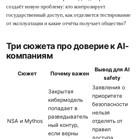
создаёт новую проблему: кто контролирует
государственный доступ, как отделяется тестирование
от эксплуатации и какие отчёты получает общество?
Три сюжета про доверие к AI-
компаниям
Вывод для AI
Сюжет
Почему важен
safety
Заявления о
Закрытая
приоритете
кибермодель
безопасности
попадает в
нельзя
разведыватель
NSA и Mythos
отделять от
ный контур,
правил
если верны
доступа,