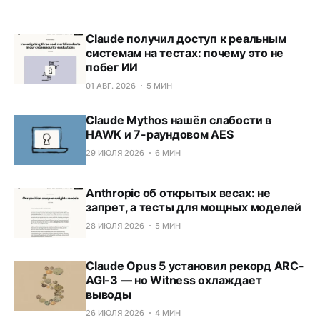
Claude получил доступ к реальным
системам на тестах: почему это не
побег ИИ
01 АВГ. 2026
5 МИН
Claude Mythos нашёл слабости в
HAWK и 7-раундовом AES
29 ИЮЛЯ 2026
6 МИН
Anthropic об открытых весах: не
запрет, а тесты для мощных моделей
28 ИЮЛЯ 2026
5 МИН
Claude Opus 5 установил рекорд ARC-
AGI-3 — но Witness охлаждает
выводы
26 ИЮЛЯ 2026
4 МИН