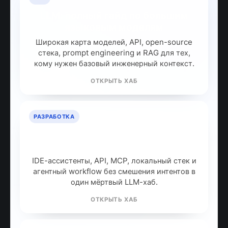
LLM: полный гайд по большим
языковым моделям
Широкая карта моделей, API, open-source
стека, prompt engineering и RAG для тех,
кому нужен базовый инженерный контекст.
ОТКРЫТЬ ХАБ
РАЗРАБОТКА
ИИ для разработчиков: как
собрать рабочий стек
IDE-ассистенты, API, MCP, локальный стек и
агентный workflow без смешения интентов в
один мёртвый LLM-хаб.
ОТКРЫТЬ ХАБ