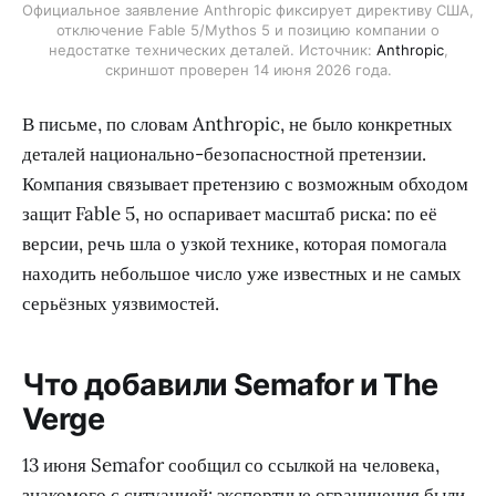
Официальное заявление Anthropic фиксирует директиву США,
отключение Fable 5/Mythos 5 и позицию компании о
недостатке технических деталей. Источник:
Anthropic
,
скриншот проверен 14 июня 2026 года.
В письме, по словам Anthropic, не было конкретных
деталей национально-безопасностной претензии.
Компания связывает претензию с возможным обходом
защит Fable 5, но оспаривает масштаб риска: по её
версии, речь шла о узкой технике, которая помогала
находить небольшое число уже известных и не самых
серьёзных уязвимостей.
Что добавили Semafor и The
Verge
13 июня Semafor сообщил со ссылкой на человека,
знакомого с ситуацией: экспортные ограничения были