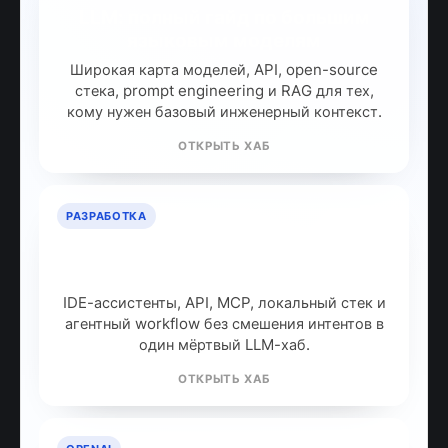
LLM: полный гайд по большим
языковым моделям
Широкая карта моделей, API, open-source
стека, prompt engineering и RAG для тех,
кому нужен базовый инженерный контекст.
ОТКРЫТЬ ХАБ
РАЗРАБОТКА
ИИ для разработчиков: как
собрать рабочий стек
IDE-ассистенты, API, MCP, локальный стек и
агентный workflow без смешения интентов в
один мёртвый LLM-хаб.
ОТКРЫТЬ ХАБ