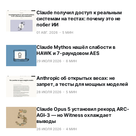
Claude получил доступ к реальным
системам на тестах: почему это не
побег ИИ
01 АВГ. 2026
5 МИН
Claude Mythos нашёл слабости в
HAWK и 7-раундовом AES
29 ИЮЛЯ 2026
6 МИН
Anthropic об открытых весах: не
запрет, а тесты для мощных моделей
28 ИЮЛЯ 2026
5 МИН
Claude Opus 5 установил рекорд ARC-
AGI-3 — но Witness охлаждает
выводы
26 ИЮЛЯ 2026
4 МИН