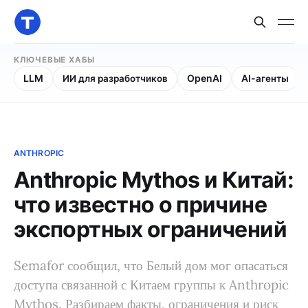
КЛЮЧЕВЫЕ ХАБЫ
LLM
ИИ для разработчиков
OpenAI
AI-агенты
ANTHROPIC
Anthropic Mythos и Китай:
что известно о причине
экспортных ограничений
Semafor сообщил, что Белый дом мог опасаться
доступа связанной с Китаем группы к Anthropic
Mythos. Разбираем факты, ограничения и риск