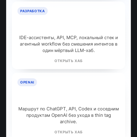
РАЗРАБОТКА
ИИ для разработчиков: как
собрать рабочий стек
IDE-ассистенты, API, MCP, локальный стек и
агентный workflow без смешения интентов в
один мёртвый LLM-хаб.
ОТКРЫТЬ ХАБ
OPENAI
OpenAI: продукты, модели и куда
идти дальше
Маршрут по ChatGPT, API, Codex и соседним
продуктам OpenAI без ухода в thin tag
archive.
ОТКРЫТЬ ХАБ