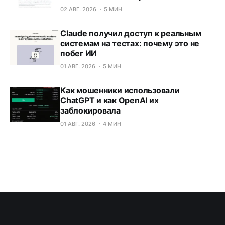
02 АВГ. 2026
5 МИН
Claude получил доступ к реальным
системам на тестах: почему это не
побег ИИ
01 АВГ. 2026
5 МИН
Как мошенники использовали
ChatGPT и как OpenAI их
заблокировала
01 АВГ. 2026
4 МИН