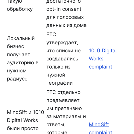
такую
достаточного
обработку
opt-in consent
для голосовых
данных из дома
FTC
Локальный
утверждает,
бизнес
что списки не
1010 Digital
получает
создавались
Works
аудиторию в
только из
complaint
нужном
нужной
радиусе
географии
FTC отдельно
предъявляет
им претензию
MindSift и 1010
за материалы и
Digital Works
ответы,
MindSift
были просто
которые
complaint