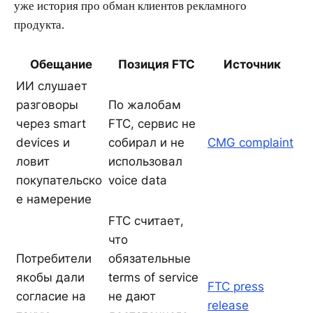
уже история про обман клиентов рекламного
продукта.
Обещание
Позиция FTC
Источник
ИИ слушает
разговоры
По жалобам
через smart
FTC, сервис не
devices и
собирал и не
CMG complaint
ловит
использовал
покупательско
voice data
е намерение
FTC считает,
что
Потребители
обязательные
якобы дали
terms of service
FTC press
согласие на
не дают
release