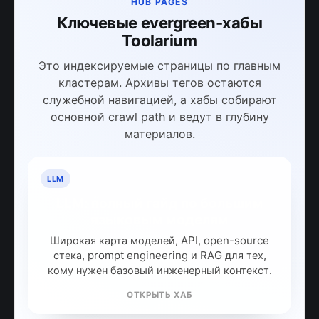
HUB PAGES
Ключевые evergreen-хабы
Toolarium
Это индексируемые страницы по главным
кластерам. Архивы тегов остаются
служебной навигацией, а хабы собирают
основной crawl path и ведут в глубину
материалов.
LLM
LLM: полный гайд по большим
языковым моделям
Широкая карта моделей, API, open-source
стека, prompt engineering и RAG для тех,
кому нужен базовый инженерный контекст.
ОТКРЫТЬ ХАБ