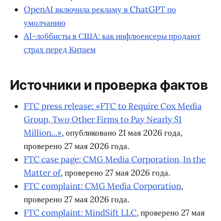
OpenAI включила рекламу в ChatGPT по
умолчанию
AI-лоббисты в США: как инфлюенсеры продают
страх перед Китаем
Источники и проверка фактов
FTC press release: «FTC to Require Cox Media
Group, Two Other Firms to Pay Nearly $1
Million...»
, опубликовано 21 мая 2026 года,
проверено 27 мая 2026 года.
FTC case page: CMG Media Corporation, In the
Matter of
, проверено 27 мая 2026 года.
FTC complaint: CMG Media Corporation
,
проверено 27 мая 2026 года.
FTC complaint: MindSift LLC
, проверено 27 мая