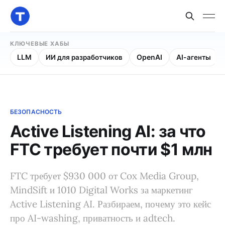
КЛЮЧЕВЫЕ ХАБЫ
LLM
ИИ для разработчиков
OpenAI
AI-агенты
БЕЗОПАСНОСТЬ
Active Listening AI: за что
FTC требует почти $1 млн
FTC требует $930 000 от Cox Media Group,
MindSift и 1010 Digital Works за маркетинг
Active Listening AI. Разбираем, почему это кейс
про AI-washing, приватность и adtech.