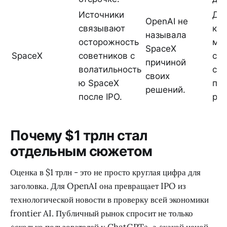
Источники
Да
OpenAI не
связывают
ко
называла
осторожность
мо
SpaceX
SpaceX
советников с
сто
причиной
волатильность
со
своих
ю SpaceX
пу
решений.
после IPO.
рын
Почему $1 трлн стал
отдельным сюжетом
Оценка в $1 трлн - это не просто круглая цифра для
заголовка. Для OpenAI она превращает IPO из
технологической новости в проверку всей экономики
frontier AI. Публичный рынок спросит не только