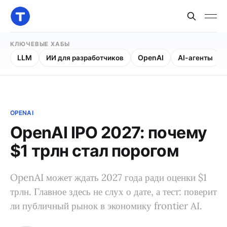
КЛЮЧЕВЫЕ ХАБЫ
LLM
ИИ для разработчиков
OpenAI
AI-агенты
OPENAI
OpenAI IPO 2027: почему
$1 трлн стал порогом
OpenAI может ждать 2027 года ради оценки $1
трлн. Главное здесь не слух о дате, а тест: поверит
ли публичный рынок в экономику frontier AI.