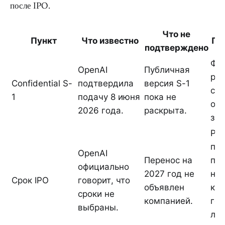
после IPO.
Что не
Пункт
Что известно
По
подтверждено
Фи
OpenAI
Публичная
рис
Confidential S-
подтвердила
версия S-1
стр
1
подачу 8 июня
пока не
ос
2026 года.
раскрыта.
за
Ры
пы
OpenAI
Перенос на
пон
официально
2027 год не
нас
Срок IPO
говорит, что
объявлен
ко
сроки не
компанией.
гот
выбраны.
лу