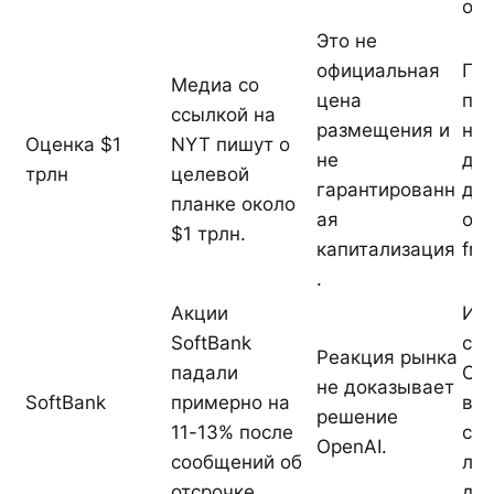
оце
Это не
официальная
По
Медиа со
цена
пок
ссылкой на
размещения и
нас
Оценка $1
NYT пишут о
не
дор
трлн
целевой
гарантированн
до
планке около
ая
оце
$1 трлн.
капитализация
fron
.
Акции
Ин
SoftBank
счи
Реакция рынка
падали
Op
не доказывает
SoftBank
примерно на
ва
решение
11-13% после
со
OpenAI.
сообщений об
ли
отсрочке.
для