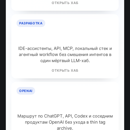
ОТКРЫТЬ ХАБ
РАЗРАБОТКА
ИИ для разработчиков: как
собрать рабочий стек
IDE-ассистенты, API, MCP, локальный стек и
агентный workflow без смешения интентов в
один мёртвый LLM-хаб.
ОТКРЫТЬ ХАБ
OPENAI
OpenAI: продукты, модели и куда
идти дальше
Маршрут по ChatGPT, API, Codex и соседним
продуктам OpenAI без ухода в thin tag
archive.