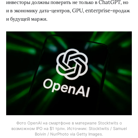
инвесторы должны поверить не только в ChatGPT, но
и в экономику дата-центров, GPU, enterprise-продаж
и будущей маржи.
Фото OpenAI на смартфоне в материале Stocktwits о
возможном IPO на $1 трлн. Источник: Stocktwits / Samuel
Boivin / NurPhoto via Getty Images.