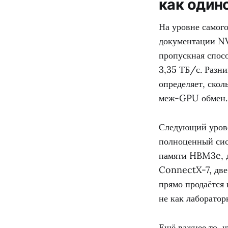
как один
На уровне самого
документации NV
пропускная спос
3,35 ТБ/с. Разни
определяет, скол
меж-GPU обмен.
Следующий урове
полноценный сис
памяти HBM3e, д
ConnectX-7, две
прямо продаётся
не как лаборато
Ещё важнее то, ч