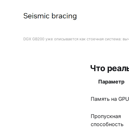
DGX GB200 уже описывается как стоечная система: вы
Что реал
Параметр
Память на GPU
Пропускная
способность