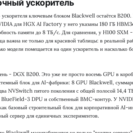
очный ускоритель
 ускорителя ключевым блоком Blackwell остаётся B200.
IDIA для HGX AI Factory у него указаны 180 ГБ HBM3
обность памяти до 8 ТБ/с. Для сравнения, у H100 SXM 
ца важна не только для красивой таблицы: в реальной ра
ько модели помещается на один ускоритель и насколько 
нь - DGX B200. Это уже не просто восемь GPU в короб
темный блок для AI-фабрики: 8 GPU Blackwell, суммар
ва NVSwitch пятого поколения с общей полосой 14,4 ТБ
 BlueField-3 DPU и собственный BMC-контур. У NVIDI
 как базовый строительный блок для корпоративной AI-и
рный сервер для единичных экспериментов.
то Blackwell масштабируется не только "внутри сервера",