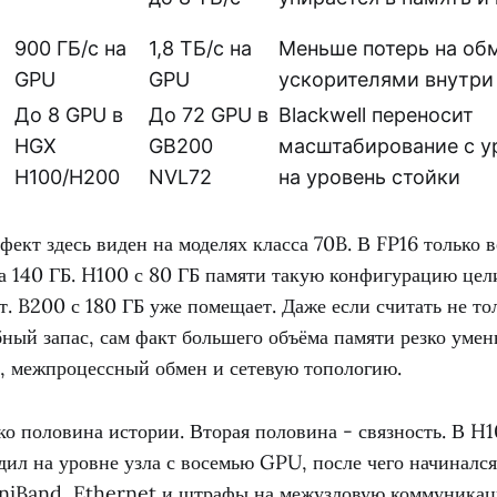
900 ГБ/с на
1,8 ТБ/с на
Меньше потерь на об
GPU
GPU
ускорителями внутри 
До 8 GPU в
До 72 GPU в
Blackwell переносит
HGX
GB200
масштабирование с у
а
H100/H200
NVL72
на уровень стойки
ект здесь виден на моделях класса 70B. В FP16 только в
а 140 ГБ. H100 с 80 ГБ памяти такую конфигурацию цел
 B200 с 180 ГБ уже помещает. Даже если считать не тол
ный запас, сам факт большего объёма памяти резко умен
, межпроцессный обмен и сетевую топологию.
ко половина истории. Вторая половина - связность. В H
дил на уровне узла с восемью GPU, после чего начинал
finiBand, Ethernet и штрафы на межузловую коммуникац