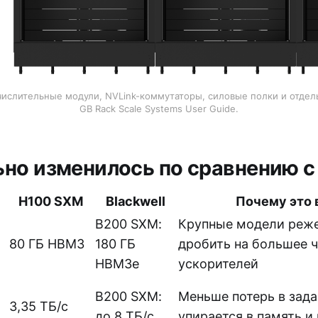
числительные модули, NVLink-коммутаторы, силовые полки и отдел
GB Rack Scale Systems User Guide.
ьно изменилось по сравнению с
H100 SXM
Blackwell
Почему это 
B200 SXM:
Крупные модели реже
80 ГБ HBM3
180 ГБ
дробить на большее 
HBM3e
ускорителей
B200 SXM:
Меньше потерь в задач
3,35 ТБ/с
до 8 ТБ/с
упирается в память и