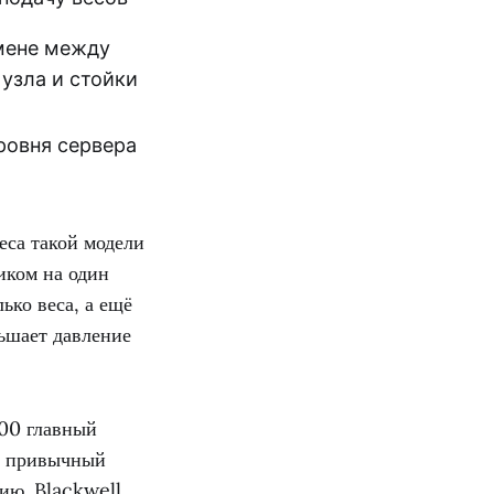
мене между
узла и стойки
ровня сервера
еса такой модели
иком на один
ько веса, а ещё
ьшает давление
100 главный
ся привычный
ию. Blackwell