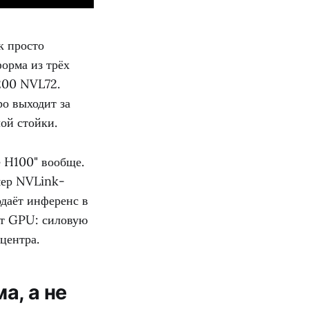
к просто
орма из трёх
200 NVL72.
ро выходит за
ой стойки.
е H100" вообще.
мер NVLink-
одаёт инференс в
ет GPU: силовую
центра.
а, а не