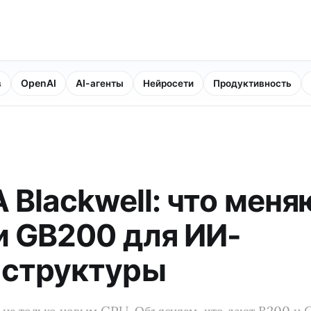
в
OpenAI
AI-агенты
Нейросети
Продуктивность
 Blackwell: что меня
и GB200 для ИИ-
структуры