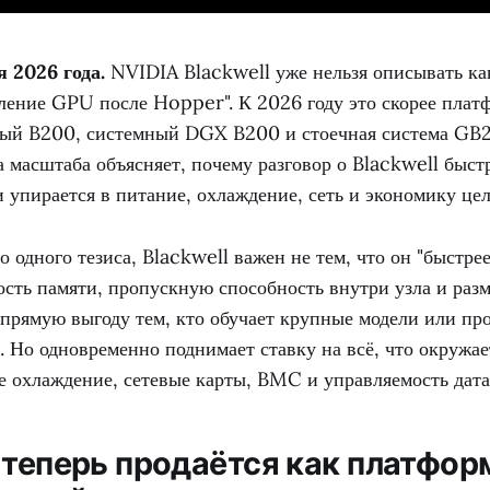
я 2026 года.
NVIDIA Blackwell уже нельзя описывать ка
ление GPU после Hopper". К 2026 году это скорее платф
ный B200, системный DGX B200 и стоечная система GB
 масштаба объясняет, почему разговор о Blackwell быст
упирается в питание, охлаждение, сеть и экономику цел
о одного тезиса, Blackwell важен не тем, что он "быстре
ость памяти, пропускную способность внутри узла и раз
 прямую выгоду тем, кто обучает крупные модели или пр
. Но одновременно поднимает ставку на всё, что окружа
е охлаждение, сетевые карты, BMC и управляемость дата
 теперь продаётся как платформ