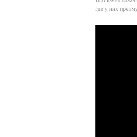
Blackwell важе
где у них преим