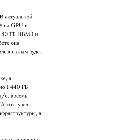
 В актуальной
e на GPU и
- 80 ГБ HBM3 и
боте она
болезненным будет
ке, а
но 1 440 ГБ
/с, восемь
A этот узел
нфраструктуры, а
 но и до уровня