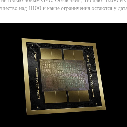
н не только новым GPU. Объясняем, что дают B200 и
ущество над H100 и какие ограничения остаются у дат