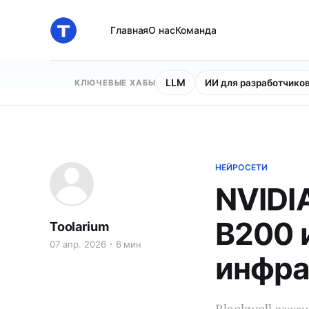
Главная
О нас
Команда
LLM
ИИ для разработчико
КЛЮЧЕВЫЕ ХАБЫ
НЕЙРОСЕТИ
NVIDIA
B200 
Toolarium
07 апр. 2026
6 мин
инфра