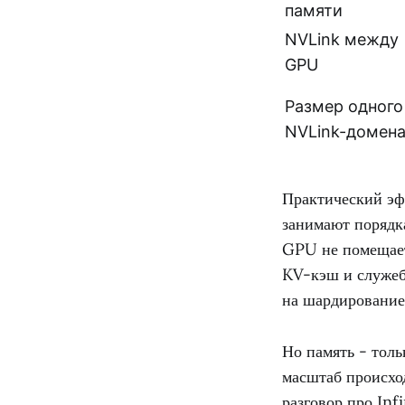
памяти
NVLink между
GPU
Размер одного
NVLink-домен
Практический эфф
занимают порядк
GPU не помещает.
KV-кэш и служеб
на шардирование
Но память - толь
масштаб происхо
разговор про In