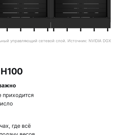
ьный управляющий сетевой слой. Источник: NVIDIA DGX
 H100
важно
 приходится
число
ах, где всё
 подачу весов