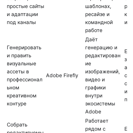
простые сайты
шаблонах,
ру
и адаптации
ресайзе и
кон
под каналы
командной
ин
работе
Даёт
Генерировать
генерацию и
Есл
и править
редактирован
зад
визуальные
ие
асс
ассеты в
изображений,
Adobe Firefly
стр
профессионал
видео и
сай
ьном
графики
ин
креативном
внутри
про
контуре
экосистемы
Adobe
Работает
Собрать
рядом с
Есл
редактируемы