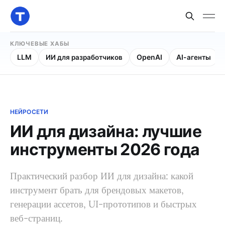
КЛЮЧЕВЫЕ ХАБЫ
LLM
ИИ для разработчиков
OpenAI
AI-агенты
НЕЙРОСЕТИ
ИИ для дизайна: лучшие
инструменты 2026 года
Практический разбор ИИ для дизайна: какой
инструмент брать для брендовых макетов,
генерации ассетов, UI-прототипов и быстрых
веб-страниц.