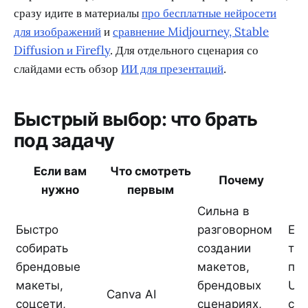
сразу идите в материалы
про бесплатные нейросети
для изображений
и
сравнение Midjourney, Stable
Diffusion и Firefly
. Для отдельного сценария со
слайдами есть обзор
ИИ для презентаций
.
Быстрый выбор: что брать
под задачу
Если вам
Что смотреть
Почему
нужно
первым
Сильна в
Быстро
разговорном
Ес
собирать
создании
то
брендовые
макетов,
пр
макеты,
брендовых
UI,
Canva AI
соцсети,
сценариях,
сис