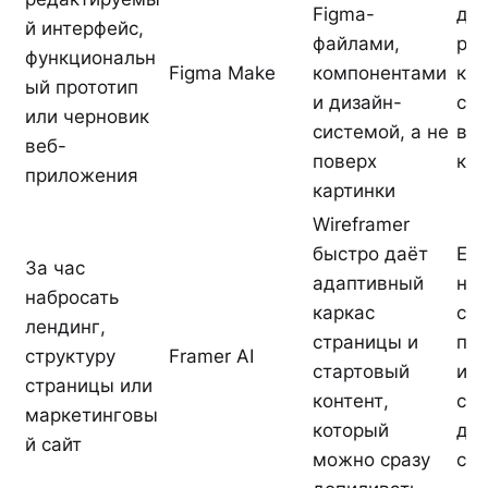
Figma-
де
й интерфейс,
файлами,
ре
функциональн
Figma Make
компонентами
кре
ый прототип
и дизайн-
соц
или черновик
системой, а не
виз
веб-
поверх
ка
приложения
картинки
Wireframer
быстро даёт
Есл
За час
адаптивный
ну
набросать
каркас
сл
лендинг,
страницы и
пр
структуру
Framer AI
стартовый
инт
страницы или
контент,
сер
маркетинговы
который
диз
й сайт
можно сразу
си