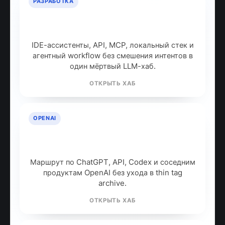
РАЗРАБОТКА
ИИ для разработчиков: как
собрать рабочий стек
IDE-ассистенты, API, MCP, локальный стек и
агентный workflow без смешения интентов в
один мёртвый LLM-хаб.
ОТКРЫТЬ ХАБ
OPENAI
OpenAI: продукты, модели и куда
идти дальше
Маршрут по ChatGPT, API, Codex и соседним
продуктам OpenAI без ухода в thin tag
archive.
ОТКРЫТЬ ХАБ