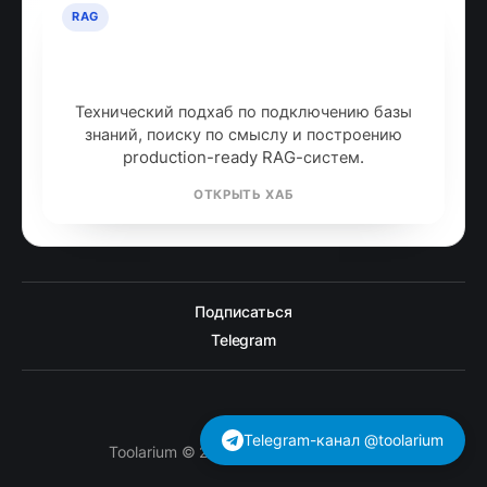
RAG
RAG: retrieval-augmented
generation
Технический подхаб по подключению базы
знаний, поиску по смыслу и построению
production-ready RAG-систем.
ОТКРЫТЬ ХАБ
Подписаться
Telegram
Telegram-канал @toolarium
Toolarium © 2026. Работает на
Ghost