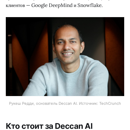
клиентов — Google DeepMind и Snowflake.
Рукеш Редди, основатель Deccan AI. Источник: TechCrunch
Кто стоит за Deccan AI