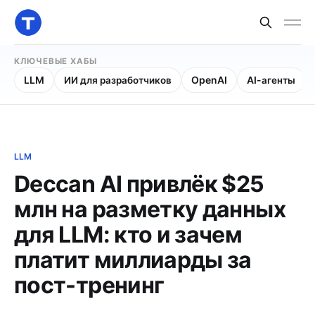
КЛЮЧЕВЫЕ ХАБЫ
LLM
ИИ для разработчиков
OpenAI
AI-агенты
LLM
Deccan AI привлёк $25
млн на разметку данных
для LLM: кто и зачем
платит миллиарды за
пост-тренинг