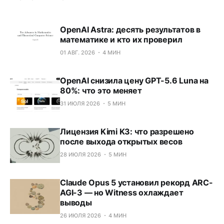
OpenAI Astra: десять результатов в
математике и кто их проверил
01 АВГ. 2026
4 МИН
OpenAI снизила цену GPT-5.6 Luna на
80%: что это меняет
31 ИЮЛЯ 2026
5 МИН
Лицензия Kimi K3: что разрешено
после выхода открытых весов
28 ИЮЛЯ 2026
5 МИН
Claude Opus 5 установил рекорд ARC-
AGI-3 — но Witness охлаждает
выводы
26 ИЮЛЯ 2026
4 МИН