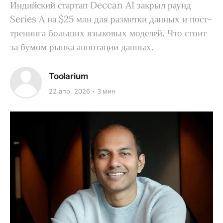
Индийский стартап Deccan AI закрыл раунд
Series A на $25 млн для разметки данных и пост-
тренинга больших языковых моделей. Что стоит
за бумом рынка аннотации данных.
Toolarium
22 апр. 2026
3 мин