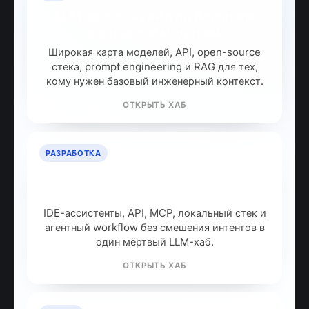
LLM: полный гайд по большим
языковым моделям
Широкая карта моделей, API, open-source
стека, prompt engineering и RAG для тех,
кому нужен базовый инженерный контекст.
ОТКРЫТЬ ХАБ
РАЗРАБОТКА
ИИ для разработчиков: как
собрать рабочий стек
IDE-ассистенты, API, MCP, локальный стек и
агентный workflow без смешения интентов в
один мёртвый LLM-хаб.
ОТКРЫТЬ ХАБ