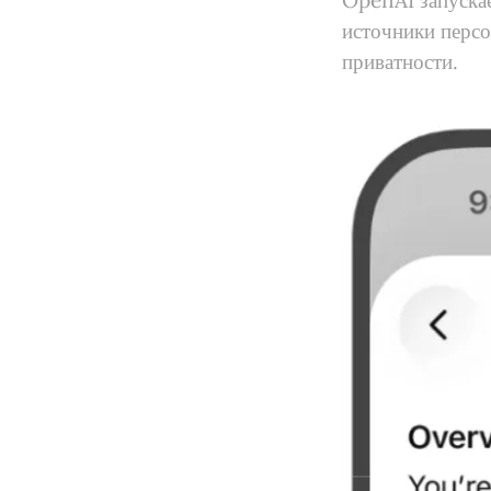
OpenAI запуска
источники персо
приватности.