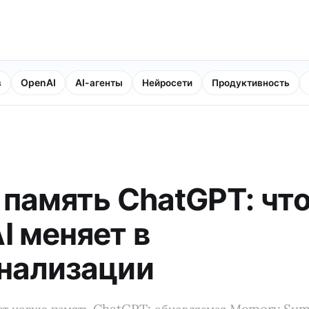
в
OpenAI
AI-агенты
Нейросети
Продуктивность
 память ChatGPT: чт
I меняет в
нализации