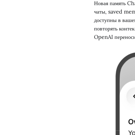
Новая память Ch
чаты, saved mem
доступны в вашем
повторять контек
OpenAI переноси