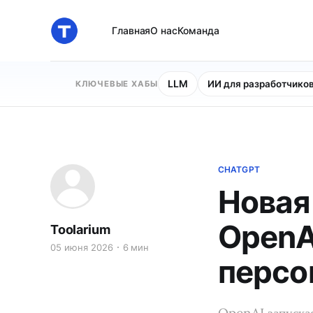
Главная
О нас
Команда
LLM
ИИ для разработчико
КЛЮЧЕВЫЕ ХАБЫ
CHATGPT
Новая
OpenA
Toolarium
05 июня 2026
6 мин
персо