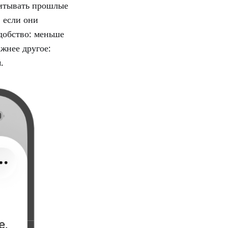
читывать прошлые
 если они
удобство: меньше
ажнее другое:
.