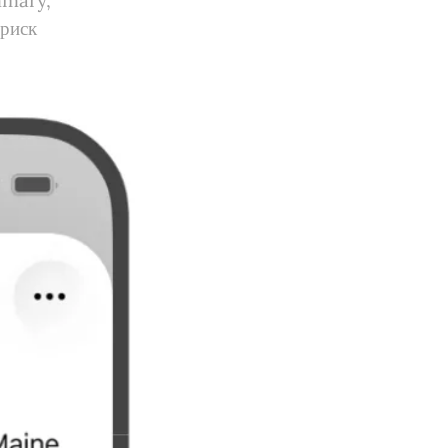
mmary,
 риск