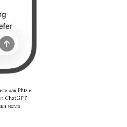
ть для Plus и
ий» ChatGPT
ики могли