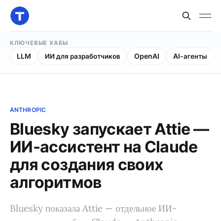
КЛЮЧЕВЫЕ ХАБЫ
LLM
ИИ для разработчиков
OpenAI
AI-агенты
ANTHROPIC
Bluesky запускает Attie —
ИИ-ассистент на Claude
для создания своих
алгоритмов
Bluesky показала Attie — отдельное ИИ-