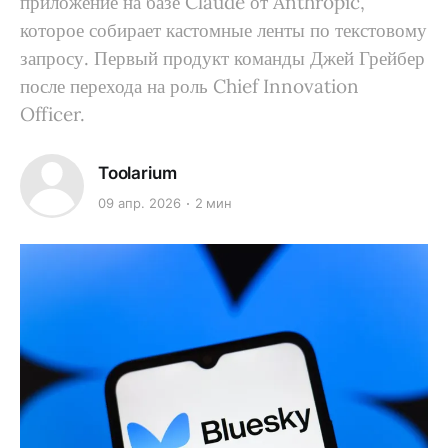
приложение на базе Claude от Anthropic,
которое собирает кастомные ленты по текстовому
запросу. Первый продукт команды Джей Грейбер
после перехода на роль Chief Innovation
Officer.
Toolarium
09 апр. 2026
2 мин