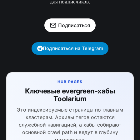
для подписчиков.
Подписаться
Подписаться на Telegram
HUB PAGES
Ключевые evergreen-хабы
Toolarium
Это индексируемые страницы по главным
кластерам. Архивы тегов остаются
служебной навигацией, а хабы собирают
основной crawl path и ведут в глубину
материалов.