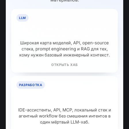
LLM
LLM: полный гайд по большим
языковым моделям
Широкая карта моделей, API, open-source
стека, prompt engineering и RAG для тех,
кому нужен базовый инженерный контекст.
ОТКРЫТЬ ХАБ
РАЗРАБОТКА
ИИ для разработчиков: как
собрать рабочий стек
IDE-ассистенты, API, MCP, локальный стек и
агентный workflow без смешения интентов в
один мёртвый LLM-хаб.