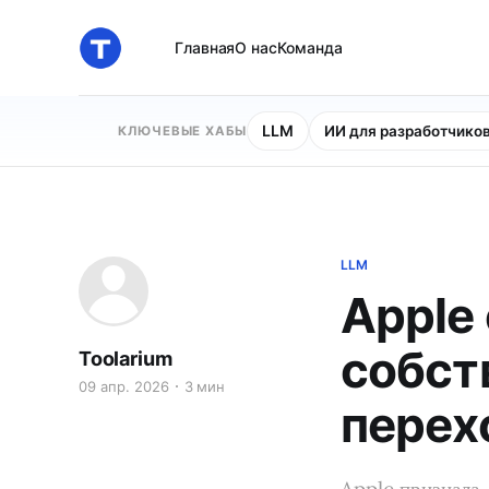
Главная
О нас
Команда
LLM
ИИ для разработчико
КЛЮЧЕВЫЕ ХАБЫ
LLM
Apple
собст
Toolarium
09 апр. 2026
3 мин
перехо