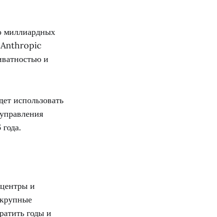
то миллиардных
 Anthropic
риватностью и
дет использовать
 управления
года.
-центры и
 крупные
ратить годы и