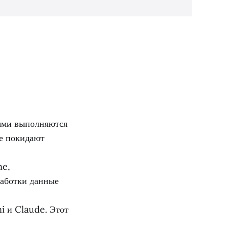
ями выполняются
е покидают
ne,
работки данные
i и Claude. Этот