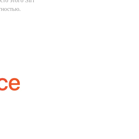
то этого Siri
тностью.