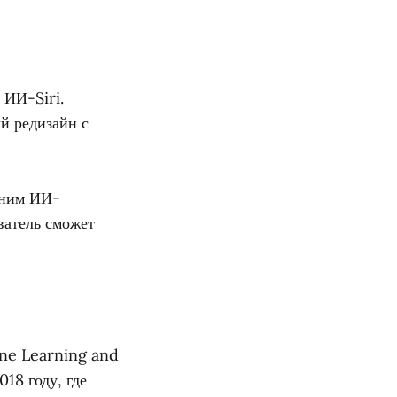
 ИИ-Siri.
й редизайн с
нним ИИ-
ватель сможет
ine Learning and
18 году, где