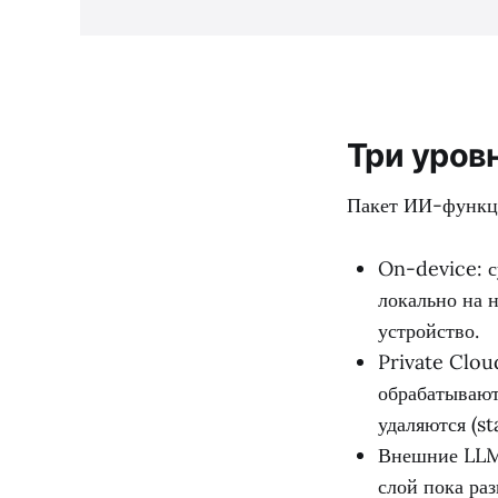
Три уровн
Пакет ИИ-функци
On-device: с
локально на 
устройство.
Private Clou
обрабатывают
удаляются (st
Внешние LLM:
слой пока раз