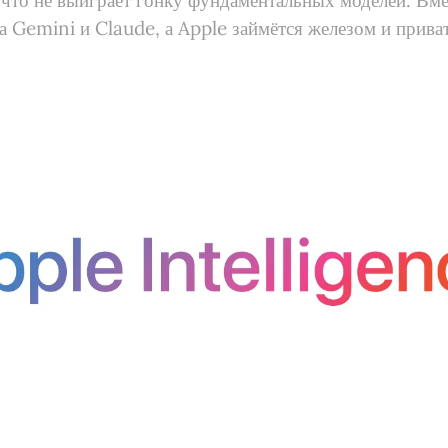
 что не выиграет гонку фундаментальных моделей. Вмес
на Gemini и Claude, а Apple займётся железом и прива