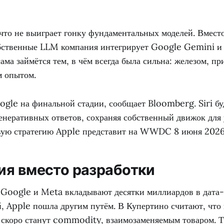
 что не выиграет гонку фундаментальных моделей. Вмес
бственные LLM компания интегрирует Google Gemini и
 сама займётся тем, в чём всегда была сильна: железом, п
м опытом.
ogle на финальной стадии, сообщает Bloomberg. Siri бу
генеративных ответов, сохраняя собственный движок для
вую стратегию Apple представит на WWDC 8 июня 2026 
ия вместо разработки
 Google и Meta вкладывают десятки миллиардов в дата
й, Apple пошла другим путём. В Купертино считают, что
 скоро станут commodity, взаимозаменяемым товаром. Т