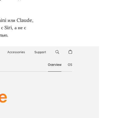
mini или Claude,
 Siri, а не с
лью.