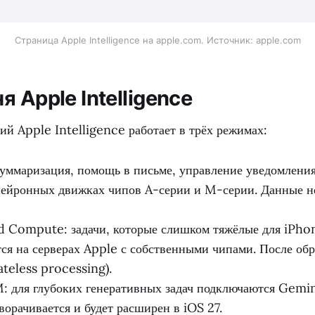
Страница Apple Intelligence на apple.com. Источник: apple.com
я Apple Intelligence
й Apple Intelligence работает в трёх режимах:
уммаризация, помощь в письме, управление уведомлени
нейронных движках чипов A-серии и M-серии. Данные н
d Compute: задачи, которые слишком тяжёлые для iPho
ся на серверах Apple с собственными чипами. После об
ateless processing).
 для глубоких генеративных задач подключаются Gemin
ворачивается и будет расширен в iOS 27.