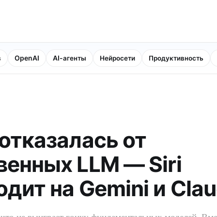
в
OpenAI
AI-агенты
Нейросети
Продуктивность
 отказалась от
венных LLM — Siri
дит на Gemini и Cla