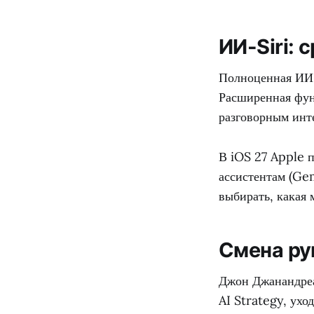
ИИ-Siri: 
Полноценная ИИ-в
Расширенная фун
разговорным инт
В iOS 27 Apple 
ассистентам (Gem
выбирать, какая 
Смена ру
Джон Джанандреа
AI Strategy, ухо