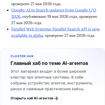
Источники и проверка фактов
TechCrunch: AI search startups are blowing up
,
опубликовано 20 мая 2026 года, обновлено 21 мая
2026 года, проверено 27 мая 2026 года.
Exa: Exa Raises $250M Series C to Build the
Search Engine for AIs
, проверено 27 мая 2026
года.
Parallel Web Systems: Parallel Raises at $2
Billion Valuation to Scale Web Infrastructure for
Agents
, опубликовано 29 апреля 2026 года,
проверено 27 мая 2026 года.
Google: AI in Search updates from Google I/O
2026
, опубликовано 19 мая 2026 года, проверено
27 мая 2026 года.
Parallel Web Systems: Parallel Search API is now