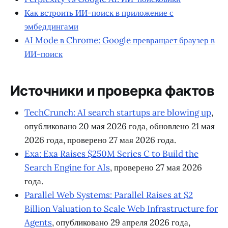
Для разработчиков вывод практичный. Если вы строите
агента, deep research, мониторинг источников или
внешнее обогащение данных, поиск нельзя оставлять
«где-нибудь сбоку». Это часть архитектуры продукта:
источник данных, цитаты, задержка, стоимость,
формат ответа и ответственность за ошибку. Именно за
этот слой сейчас и началась новая гонка.
Читайте также
Perplexity vs Google AI: ИИ-поисковики
Как встроить ИИ-поиск в приложение с
эмбеддингами
AI Mode в Chrome: Google превращает браузер в
ИИ-поиск