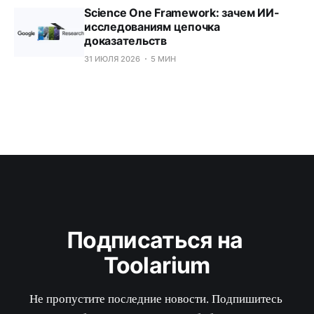
Расследование инцидентов AI-
агентов: зачем METR нужны
независимые эксперты
02 АВГ. 2026
5 МИН
DeepSeek V4-Flash-0731: что
изменилось для AI-агентов
01 АВГ. 2026
5 МИН
Gemini Robotics ER 2: как Google
разделила мозг и моторику
31 ИЮЛЯ 2026
5 МИН
Science One Framework: зачем ИИ-
исследованиям цепочка
доказательств
31 ИЮЛЯ 2026
5 МИН