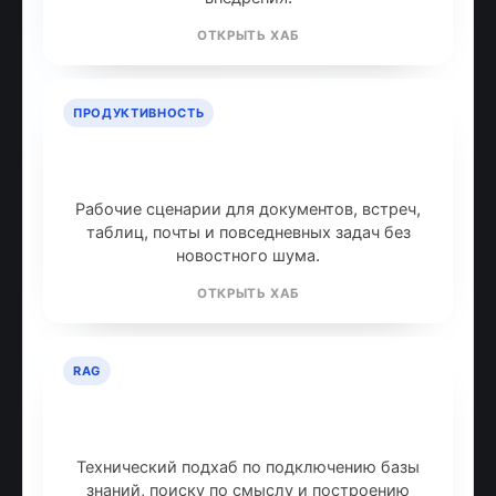
идти дальше
Маршрут по ChatGPT, API, Codex и соседним
продуктам OpenAI без ухода в thin tag
archive.
ОТКРЫТЬ ХАБ
AI-АГЕНТЫ
AI-агенты: что это и как работают
Устройство агентных систем, use cases,
ограничения и инструменты для реального
внедрения.
ОТКРЫТЬ ХАБ
ПРОДУКТИВНОСТЬ
ИИ для продуктивности: топ