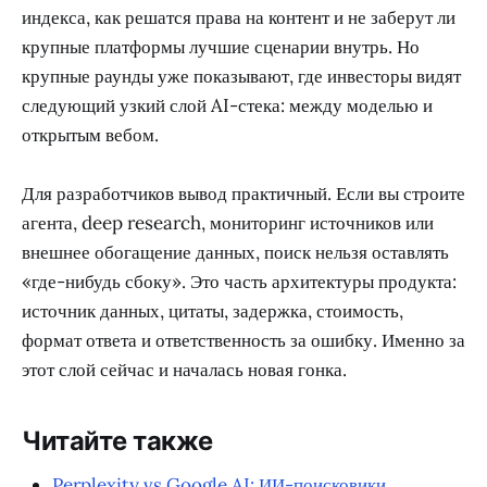
Что это значит для рынка
AI search startups растут из конкретной проблемы:
AI-агенты должны работать с живым вебом, а старый
поиск плохо приспособлен к машинным рабочим
процессам. В этом смысле Exa и Parallel ближе к
инфраструктурным компаниям, чем к медийным
поисковикам.
У рынка пока больше вопросов, чем ответов.
Непонятно, сколько клиентов готовы платить за
отдельный search API, выдержит ли экономика
индекса, как решатся права на контент и не заберут ли
крупные платформы лучшие сценарии внутрь. Но
крупные раунды уже показывают, где инвесторы видят
следующий узкий слой AI-стека: между моделью и
открытым вебом.