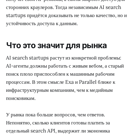
продукт клиента.
Третий риск: качество. Агенту нельзя дать «примерно
релевантный» источник, если результат идёт в
юридический отчёт, финансовую проверку или
автоматическое решение. Поэтому цитаты, оценка
уверенности, контроль свежести и понятные
ограничения будут важнее красивой демки.
Четвёртый риск: зависимость от платформ. Крупные
модели могут встроить собственный поиск, браузеры
получат свои AI-режимы, а сайты закроют доступ для
сторонних краулеров. Тогда независимым AI search
startups придётся доказывать не только качество, но и
устойчивость доступа к данным.