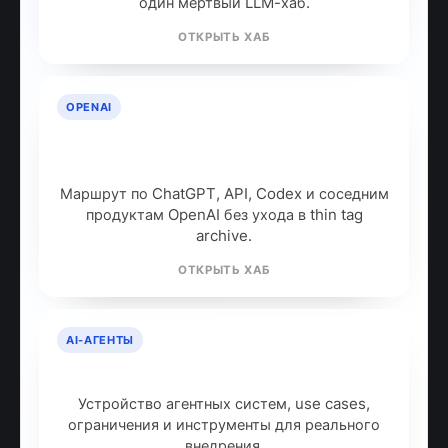
языковым моделям
Широкая карта моделей, API, open-source
стека, prompt engineering и RAG для тех,
кому нужен базовый инженерный контекст.
ОТКРЫТЬ ХАБ
РАЗРАБОТКА
ИИ для разработчиков: как
собрать рабочий стек
IDE-ассистенты, API, MCP, локальный стек и
агентный workflow без смешения интентов в
один мёртвый LLM-хаб.
ОТКРЫТЬ ХАБ
OPENAI
OpenAI: продукты, модели и куда