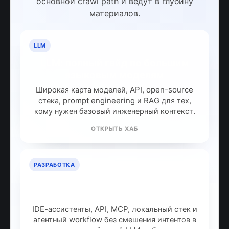
Подписаться на Telegram
HUB PAGES
Ключевые evergreen-хабы
Toolarium
Это индексируемые страницы по главным
кластерам. Архивы тегов остаются
служебной навигацией, а хабы собирают
основной crawl path и ведут в глубину
материалов.
LLM
LLM: полный гайд по большим