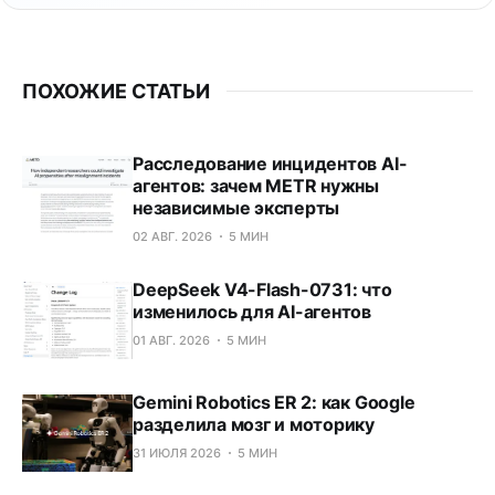
available in alpha
, проверено 27 мая 2026 года.
CLUSTER HUB
Главный хаб по теме AI-агентов
Этот материал входит в более широкий
кластер про агентные системы. В хабе
собраны устройство агентов, инструменты,
риски и смежные практические кейсы.
Открыть хаб AI-агентов
ПОХОЖИЕ СТАТЬИ