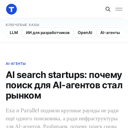
КЛЮЧЕВЫЕ ХАБЫ
LLM
ИИ для разработчиков
OpenAI
AI-агенты
AI-АГЕНТЫ
AI search startups: почему
поиск для AI-агентов стал
рынком
Exa и Parallel подняли крупные раунды не ради
ещё одного поисковика, а ради инфраструктуры
для AI-агентов. Разбираем, почему поиск снова