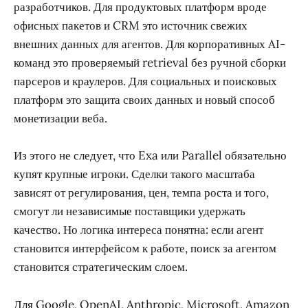
подходы будут пересекаться: любому research API
нужен сильный индекс, а любому индексу нужен
удобный способ превратить найденное в полезный
ответ.
Кому может понадобиться
такой слой
Покупателями или стратегическими партнёрами здесь
могут быть несколько типов компаний. Облачным
платформам нужен поиск как часть стека для AI-
разработчиков. Для продуктовых платформ вроде
офисных пакетов и CRM это источник свежих
внешних данных для агентов. Для корпоративных AI-
команд это проверяемый retrieval без ручной сборки
парсеров и краулеров. Для социальных и поисковых