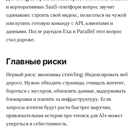
платформ это защита своих данных и новый способ
монетизации веба.
Из этого не следует, что Exa или Parallel обязательно
купят крупные игроки. Сделки такого масштаба
зависят от регулирования, цен, темпа роста и того,
смогут ли независимые поставщики удержать
качество. Но логика интереса понятна: если агент
становится интерфейсом к работе, поиск за агентом
становится стратегическим слоем.
Для Google, OpenAI, Anthropic, Microsoft, Amazon
и корпоративных SaaS-платформ вопрос звучит
одинаково: строить свой индекс, полагаться на чужой
или купить готовую команду с API, клиентами и
данными. После раундов Exa и Parallel этот вопрос
стал дороже.