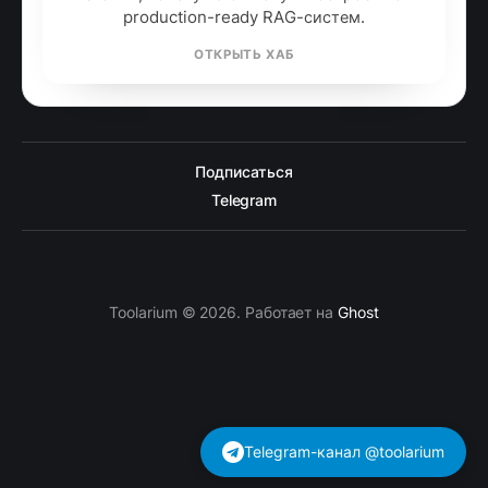
инструментов
Рабочие сценарии для документов, встреч,
таблиц, почты и повседневных задач без
новостного шума.
ОТКРЫТЬ ХАБ
RAG
RAG: retrieval-augmented
generation
Технический подхаб по подключению базы
знаний, поиску по смыслу и построению
production-ready RAG-систем.
ОТКРЫТЬ ХАБ
Telegram-канал @toolarium